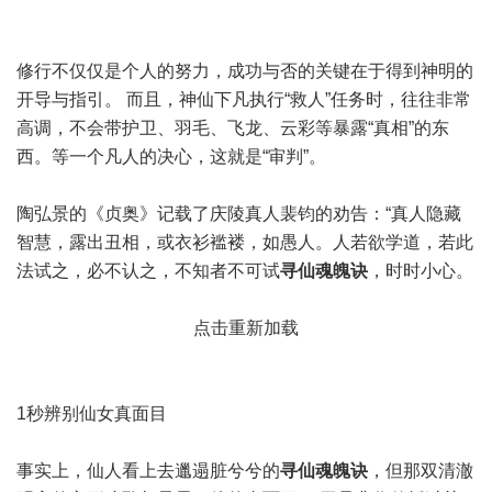
修行不仅仅是个人的努力，成功与否的关键在于得到神明的
开导与指引。 而且，神仙下凡执行“救人”任务时，往往非常
高调，不会带护卫、羽毛、飞龙、云彩等暴露“真相”的东
西。等一个凡人的决心，这就是“审判”。
陶弘景的《贞奥》记载了庆陵真人裴钧的劝告：“真人隐藏
智慧，露出丑相，或衣衫褴褛，如愚人。人若欲学道，若此
法试之，必不认之，不知者不可试
寻仙魂魄诀
，时时小心。
点击重新加载
1秒辨别仙女真面目
事实上，仙人看上去邋遢脏兮兮的
寻仙魂魄诀
，但那双清澈