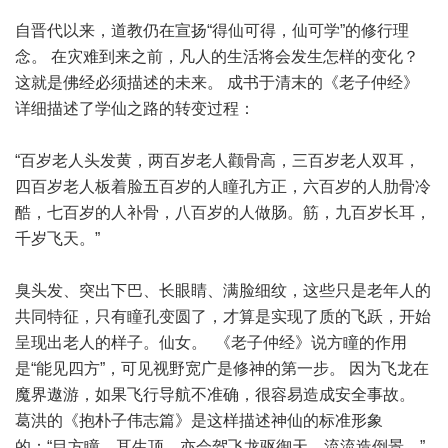
自晋代以来，道教仍在宣扬“得仙可得，仙可学”的修行理
念。 在灾难到来之前，凡人的生活将会发生怎样的变化？
这就是佛经必须描述的未来。 成书于清末的《老子仲经》
详细描述了学仙之路的转变过程：
“百岁老人头发黄，两百岁老人颧骨高，三百岁老人双耳，
四百岁老人板着脸五百岁的人瞳孔方正，六百岁的人肋骨冷
酷，七百岁的人补骨，八百岁的人做肠。筋，九百岁长耳，
千岁飞天。”
臭头发、突出下巴、长眼睛、满脸细纹，这些只是老年人的
共同特征，只有瞳孔变圆了，才算是实现了质的飞跃，开始
呈现出老人的样子。仙女。 《老子仲经》说方瞳的作用
是“能见四方”，可见视野宽广是修神的第一步。 因为飞龙在
魔界遨游，如果飞行导航不准确，很容易造成安全事故。
葛洪的《抱朴子伟志篇》是这样描述神仙的标准形象
的：“目方瞳，耳生顶，亦会驾飞龙驱御天，流流造倒景。”