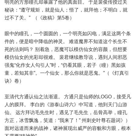
明亮的方形瞳孔却暴露了他的真面目。 于是裴俊传授过关
秘诀：“遵守规矩，就是仙人；悟了，就拜他；不明白，就
过不了关。” （《政稿》第5卷）
眼中的瞳孔，一个圆圆的，一个明亮如闪电，满足这两个条
件的，便是暗中降临的神灵。 难道魔界不知道这个长生不
死的法则吗？ 别着急，恶魔可以模仿仙女的容颜，但想要
模仿仙女的光彩却很难。 裴君继续教导说，遇到人间邪恶
强鬼“化作女人勾引人”时，“仍看其眼，若子（瞳）黑如孩
童，若知其非”。一个仙女，那么你就是恶鬼。”（《灯真引
诀》卷）
至清代方通认仙之法渐退。 方通只是仙师的LOGO，接受凡
人的膜拜。 李白的《游泰山诗六》中写道，他到天门山游
仙。 远方拜访毛先生时，遇见了毛先生，岳骨高举，瞳孔
方正，冰雪飘逸，笑道：“我来了！” 州刺史叶尊石题词》）
面对远道而来的战神，诸神展现出威严的容貌和方眼，根本