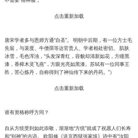
不需要“猜神脸”。
点击重新加载
唐宋学者多与恩师方通“自圣”。 明朝中后期，有一位方士毛
先翁，与裴度、牛僧孺等达官贵人、学者相处密切。 肌肤
冰雪，毛色浑浊，“头发深青红，容貌却清新如花，方瞳黑
漆，香樟木灵飞燕”，方眼光亮如黑漆。苏轼有一位同事王
邑，苦心炼丹，自称得到了神仙传下来的丹药。”）
点击重新加载
谁有资格称呼方同？
自从方统受到如此崇敬，渐渐地“方统”就成了祝愿人们长寿
和“别神”的吉语。 欧阳修《送京西狱张家埠》诗中有“汝阳