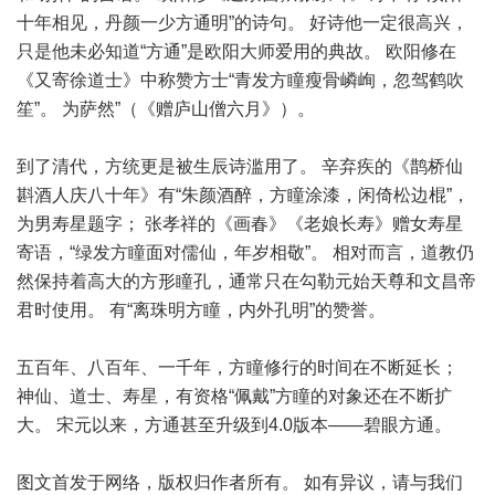
十年相见，丹颜一少方通明”的诗句。 好诗他一定很高兴，
只是他未必知道“方通”是欧阳大师爱用的典故。 欧阳修在
《又寄徐道士》中称赞方士“青发方瞳瘦骨嶙峋，忽驾鹤吹
笙”。 为萨然”（《赠庐山僧六月》）。
到了清代，方统更是被生辰诗滥用了。 辛弃疾的《鹊桥仙
斟酒人庆八十年》有“朱颜酒醉，方瞳涂漆，闲倚松边棍”，
为男寿星题字； 张孝祥的《画春》《老娘长寿》赠女寿星
寄语，“绿发方瞳面对儒仙，年岁相敬”。 相对而言，道教仍
然保持着高大的方形瞳孔，通常只在勾勒元始天尊和文昌帝
君时使用。 有“离珠明方瞳，内外孔明”的赞誉。
五百年、八百年、一千年，方瞳修行的时间在不断延长；
神仙、道士、寿星，有资格“佩戴”方瞳的对象还在不断扩
大。 宋元以来，方通甚至升级到4.0版本——碧眼方通。
图文首发于网络，版权归作者所有。 如有异议，请与我们