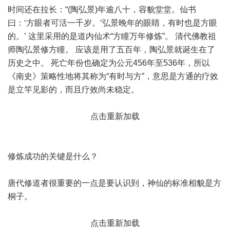
时间还在拉长：“(陶弘景)年逾八十，容貌堂堂。仙书
曰：‘方眼者可活一千岁。‘弘景晚年的眼睛，有时也是方眼
的。’ 这里采用的是道内仙术“方瞳万年修炼”。 清代佛教祖
师陶弘景修方瞳。 应该是用了五百年，陶弘景就诞生在了
历史之中。 死亡年份也确定为公元456年至536年，所以
《南史》策略性地将其称为“有时与方”，意思是方通的疗效
是立竿见影的，而且疗效尚未稳定。
点击重新加载
修炼成功的关键是什么？
唐代修道者很重要的一点是要认识到，神仙的标准相貌是方
桐子。
点击重新加载