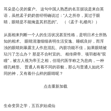
耳朵是心灵的窗户。 这句中国人熟悉的名言据说是来自英
语，虽然孟子奶奶曾经明确说过：“人之所存，莫过于眼
睛，眼睛是不能掩盖其邪恶的”。 （《孟子·礼楼尚》）
从面相来判断一个人的生活状况甚至性格，是明日术士所熟
知的相术。 眼睛清澈细细表明生活安逸、睡眠良好，而浑
浊的眼睛则暴露主人作息混乱、内脏功能不佳，如果眼睛被
玷污了怎么办？ 那是不合时宜的。 相传舜帝、项羽都有“双
瞳”，被古人视为帝王之相，但现代医学称之为息肉，一种
瞳孔畸形。 普通人有着不同的容貌，那么与普通人如此不
同的神，又有着什么样的眼睛呢？
点击重新加载
生命变异之学，五百岁始成仙