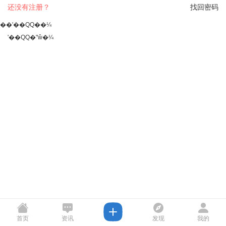
还没有注册？
找回密码
��ʹ��QQ��¼
ʹ��QQ�ʺŵ�¼
首页
资讯
发现
我的