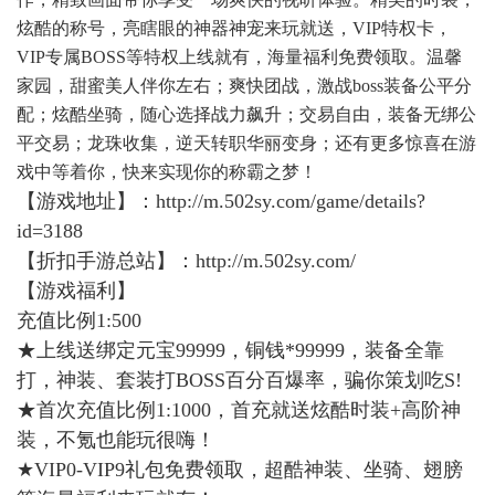
炫酷的称号，亮瞎眼的神器神宠来玩就送，VIP特权卡，
VIP专属BOSS等特权上线就有，海量福利免费领取。温馨
家园，甜蜜美人伴你左右；爽快团战，激战boss装备公平分
配；炫酷坐骑，随心选择战力飙升；交易自由，装备无绑公
平交易；龙珠收集，逆天转职华丽变身；还有更多惊喜在游
戏中等着你，快来实现你的称霸之梦！
【游戏地址】：
http://m.502sy.com/game/details?
id=3188
【折扣手游总站】：
http://m.502sy.com/
【游戏福利】
充值比例1:500
★上线送绑定元宝99999，铜钱*99999，装备全靠
打，神装、套装打BOSS百分百爆率，骗你策划吃S!
★首次充值比例1:1000，首充就送炫酷时装+高阶神
装，不氪也能玩很嗨！
★VIP0-VIP9礼包免费领取，超酷神装、坐骑、翅膀