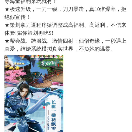
等海量福利来玩就有！
★极速升级，一刀一级，刀刀暴击，真10倍爆率，拒
绝假宣传！
★策划拿刀逼程序猿调整成高福利、高返利，不信来
体验!骗你策划再吃S!
★帮会战、跨服战、激情四射；仙侣奇缘，一秒遇上
真爱，结婚系统模拟真实世界，不负她的温柔。