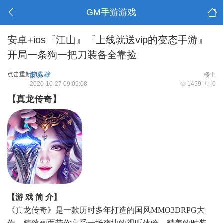
GM手游游戏
安卓+ios『江山』『上线就送vip的变态手游』
开局一条狗一把刀装备全靠捡
点击重新加载
醉赤壁
楼主
2020-10-27 09:09:08
1459
0
【真龙传奇】
【游 戏 简 介】
《真龙传奇》是一款历时多年打造的国风MMO3DRPG大
作，精致画面带你享受一场爽快的视听体验。精美的时装，