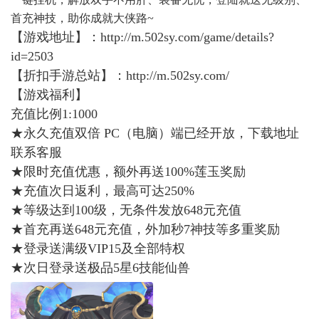
首充神技，助你成就大侠路~
【游戏地址】：
http://m.502sy.com/game/details?
id=2503
【折扣手游总站】：
http://m.502sy.com/
【游戏福利】
充值比例1:1000
★永久充值双倍 PC（电脑）端已经开放，下载地址
联系客服
★限时充值优惠，额外再送100%莲玉奖励
★充值次日返利，最高可达250%
★等级达到100级，无条件发放648元充值
★首充再送648元充值，外加秒7神技等多重奖励
★登录送满级VIP15及全部特权
★次日登录送极品5星6技能仙兽