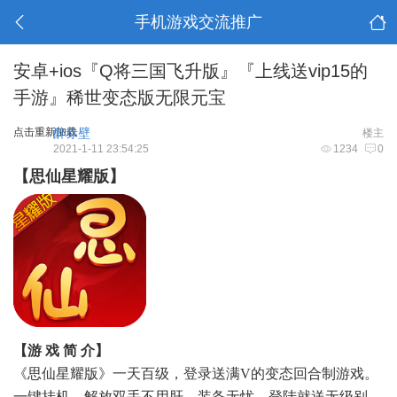
手机游戏交流推广
安卓+ios『Q将三国飞升版』『上线送vip15的
手游』稀世变态版无限元宝
点击重新加载
醉赤壁
楼主
2021-1-11 23:54:25
1234
0
【思仙星耀版】
【游 戏 简 介】
《思仙星耀版》一天百级，登录送满V的变态回合制游戏。
一键挂机，解放双手不用肝、装备无忧，登陆就送无级别、