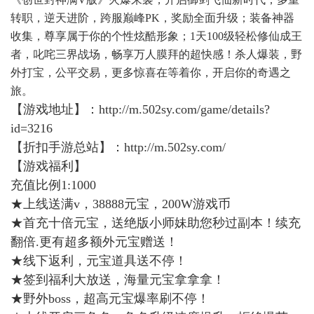
转职，逆天进阶，跨服巅峰PK，奖励全面升级；装备神器
收集，尊享属于你的个性炫酷形象；1天100级轻松修仙成王
者，叱咤三界战场，畅享万人膜拜的超快感！杀人爆装，野
外打宝，公平交易，更多惊喜在等着你，开启你的奇遇之
旅。
【游戏地址】：
http://m.502sy.com/game/details?
id=3216
【折扣手游总站】：
http://m.502sy.com/
【游戏福利】
充值比例1:1000
★上线送满v，38888元宝，200W游戏币
★首充十倍元宝，送绝版小师妹助您秒过副本！续充
翻倍.更有超多额外元宝赠送！
★线下返利，元宝道具送不停！
★签到福利大放送，海量元宝拿拿拿！
★野外boss，超高元宝爆率刷不停！