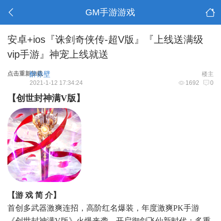
GM手游游戏
安卓+ios『诛剑奇侠传-超V版』『上线送满级
vip手游』神宠上线就送
点击重新加载
醉赤壁
楼主
2021-1-12 17:34:24
1692
0
【创世封神满V版】
【游 戏 简 介】
首创多武器激爽连招，高阶红名爆装，年度激爽PK手游
《创世封神满V版》火爆来袭，开启御剑飞仙新时代；多重