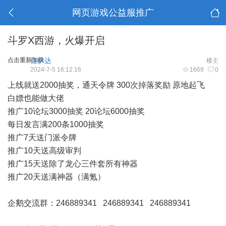
网页游戏公益服推广
斗罗X西游，火爆开启
点击重新加载
往萨达
楼主
2024-7-5 16:12:16
1669
0
上线就送2000抽奖，通天令牌 300次掉落奖励 原地起飞
白嫖也能做大佬
推广10论坛3000抽奖 20论坛6000抽奖
每日发言满200条1000抽奖
推广7天送门派令牌
推广10天送高级审判
推广15天送除了龙心三件套所有神器
推广20天送满神器（满氪）
企鹅交流群：246889341 246889341 246889341