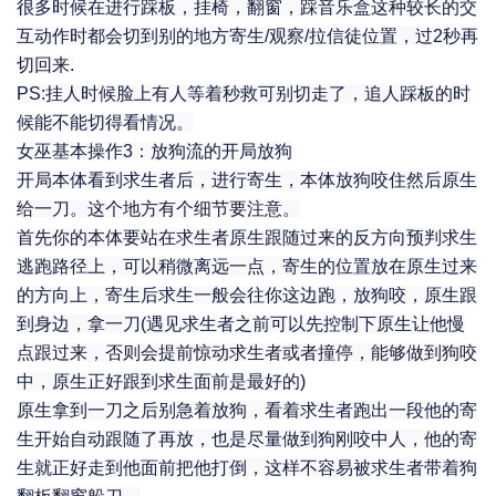
很多时候在进行踩板，挂椅，翻窗，踩音乐盒这种较长的交
互动作时都会切到别的地方寄生
/观察/拉信徒位置，过2秒再
切回来.
PS:挂人时候脸上有人等着秒救可别切走了，追人踩板的时
候能不能切得看情况。
女巫基本操作3：放狗流的开局放狗
开局本体看到求生者后，进行寄生，本体放狗咬住然后原生
给一刀。这个地方有个细节要注意。
首先你的本体要站在求生者原生跟随过来的反方向预判求生
逃跑路径上，可以稍微离远一点，寄生的位置放在原生过来
的方向上，寄生后求生一般会往你这边跑，放狗咬，原生跟
到身边，拿一刀(遇见求生者之前可以先控制下原生让他慢
点跟过来，否则会提前惊动求生者或者撞停，能够做到狗咬
中，原生正好跟到求生面前是最好的)
原生拿到一刀之后别急着放狗，看着求生者跑出一段他的寄
生开始自动跟随了再放，也是尽量做到狗刚咬中人，他的寄
生就正好走到他面前把他打倒，这样不容易被求生者带着狗