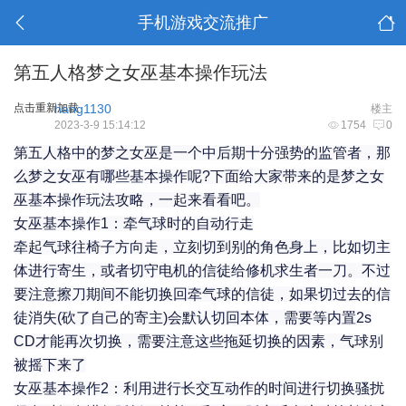
手机游戏交流推广
第五人格梦之女巫基本操作玩法
点击重新加载
hang1130
楼主
2023-3-9 15:14:12
1754
0
第五人格中的梦之女巫是一个中后期十分强势的监管者，那
么梦之女巫有哪些基本操作呢?下面给大家带来的是梦之女
巫基本操作玩法攻略，一起来看看吧。
女巫基本操作1：牵气球时的自动行走
牵起气球往椅子方向走，立刻切到别的角色身上，比如切主
体进行寄生，或者切守电机的信徒给修机求生者一刀。不过
要注意擦刀期间不能切换回牵气球的信徒，如果切过去的信
徒消失(砍了自己的寄主)会默认切回本体，需要等内置2s
CD才能再次切换，需要注意这些拖延切换的因素，气球别
被摇下来了
女巫基本操作2：利用进行长交互动作的时间进行切换骚扰