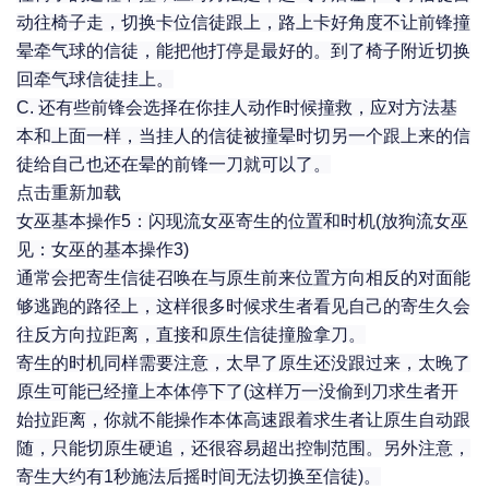
动往椅子走，切换卡位信徒跟上，路上卡好角度不让前锋撞
晕牵气球的信徒，能把他打停是最好的。到了椅子附近切换
回牵气球信徒挂上。
C. 还有些前锋会选择在你挂人动作时候撞救，应对方法基
本和上面一样，当挂人的信徒被撞晕时切另一个跟上来的信
徒给自己也还在晕的前锋一刀就可以了。
点击重新加载
女巫基本操作5：闪现流女巫寄生的位置和时机(放狗流女巫
见：女巫的基本操作3)
通常会把寄生信徒召唤在与原生前来位置方向相反的对面能
够逃跑的路径上，这样很多时候求生者看见自己的寄生久会
往反方向拉距离，直接和原生信徒撞脸拿刀。
寄生的时机同样需要注意，太早了原生还没跟过来，太晚了
原生可能已经撞上本体停下了(这样万一没偷到刀求生者开
始拉距离，你就不能操作本体高速跟着求生者让原生自动跟
随，只能切原生硬追，还很容易超出控制范围。另外注意，
寄生大约有1秒施法后摇时间无法切换至信徒)。