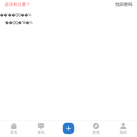
还没有注册？
找回密码
��ʹ��QQ��¼
ʹ��QQ�ʺŵ�¼
首页
资讯
发现
我的