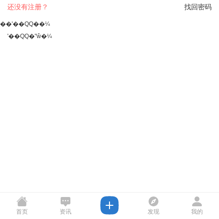
还没有注册？
找回密码
��ʹ��QQ��¼
ʹ��QQ�ʺŵ�¼
首页
资讯
发现
我的