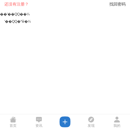
还没有注册？
找回密码
��ʹ��QQ��¼
ʹ��QQ�ʺŵ�¼
首页
资讯
发现
我的