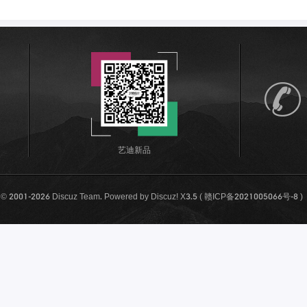
艺迪新品
t © 2001-2026
Discuz Team.
Powered by
Discuz!
X3.5
(
赣ICP备2021005066号-8
)