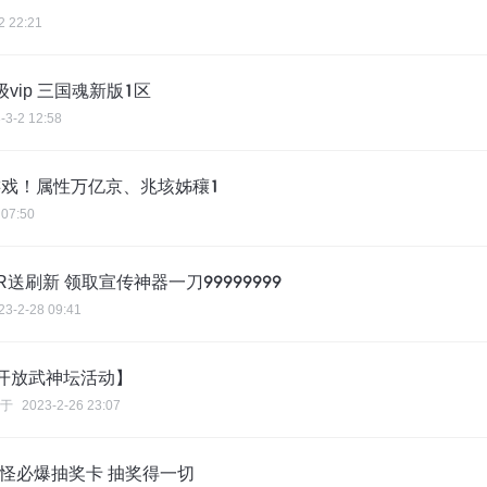
2 22:21
vip 三国魂新版1区
-3-2 12:58
戏！属性万亿京、兆垓姊穰1
 07:50
送刷新 领取宣传神器一刀99999999
23-2-28 09:41
开放武神坛活动】
于
2023-2-26 23:07
打怪必爆抽奖卡 抽奖得一切