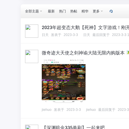
全部主题
最新
热门
热帖
精华
更多
2023年超变态大鹅【死神】文字游戏！刚
日天
发表于
2023-3-3
日天
最后回复于
2023-3-3 
微奇迹大天使之剑神谕大陆无限内购版本
jiehuo
发表于
2023-3-3
jiehuo
最后回复于
2023-3
【深渊暗金335单刷】一起来吧