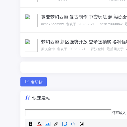
微变梦幻西游 复古制作 中变玩法 超高经
acsb7566mnw
发表于
2023-2-21
acsb7566mnw
梦幻西游 新区强势开放 登录送抽奖 各种
罗汉金钟
发表于
2023-2-21
罗汉金钟
最后回复于
发新帖
快速发帖
还可输入