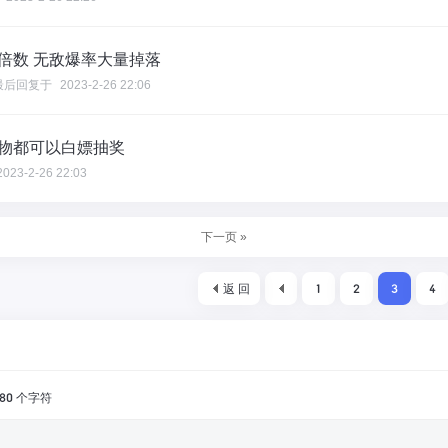
验倍数 无敌爆率大量掉落
最后回复于
2023-2-26 22:06
怪物都可以白嫖抽奖
2023-2-26 22:03
下一页 »
返 回
1
2
3
4
80
个字符