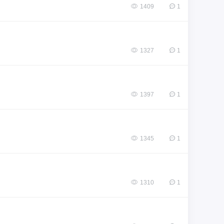
1409
1
1327
1
1397
1
1345
1
1310
1