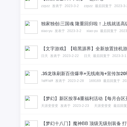
zzpzz
发表于
2023-3-2
zzpzz
最后回复于
2023-3-
独家独创:三国魂 隆重回归啦！上线就送高级
xiao-yu
发表于
2023-3-2
xiao-yu
最后回复于
2023
【文字游戏】【暗黑源界】全新放置挂机游
日天
发表于
2023-2-22
日天
最后回复于
2023-3-1
.35龙珠刷新百倍爆率+无线南海+宣传加20R
169169
发表于
2023-2-28
169169
最后回复于
20
【梦幻】新区按享6重福利活动【每月合区
天涯变变变
发表于
2023-2-23
天涯变变变
最后回复
【梦幻十八门】魔神BB 顶级无级别装备 