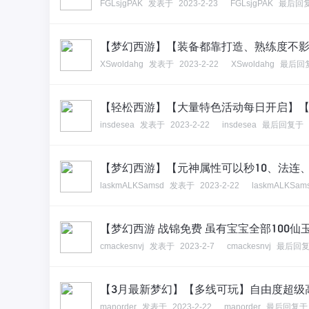
FGLsjgPAK
发表于
2023-2-23
FGLsjgPAK
最后回
【梦幻西游】【装备都靠打造、熟练度不
XSwoldahg
发表于
2023-2-22
XSwoldahg
最后回
【轻松西游】【大量特色活动每日开启】
insdesea
发表于
2023-2-22
insdesea
最后回复于
【梦幻西游】【元神属性可以秒10、法连
laskmALKSamsd
发表于
2023-2-22
laskmALKSam
【梦幻西游 战锦免费 虽有宝宝全部100仙
cmackesnvj
发表于
2023-2-7
cmackesnvj
最后回
【3月最新梦幻】【多线可玩】自由度超级
manorder
发表于
2023-2-22
manorder
最后回复于